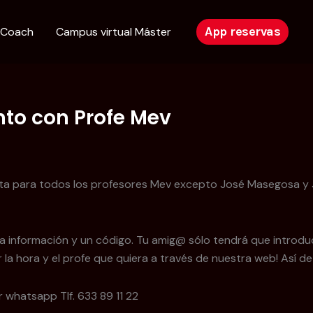
App reservas
 Coach
Campus virtual Máster
nto con Profe Mev
pta para todos los profesores Mev excepto José Masegosa y J
a información y un código. Tu amig@ sólo tendrá que introduc
la hora y el profe que quiera a través de nuestra web! Así de f
 whatsapp Tlf. 633 89 11 22