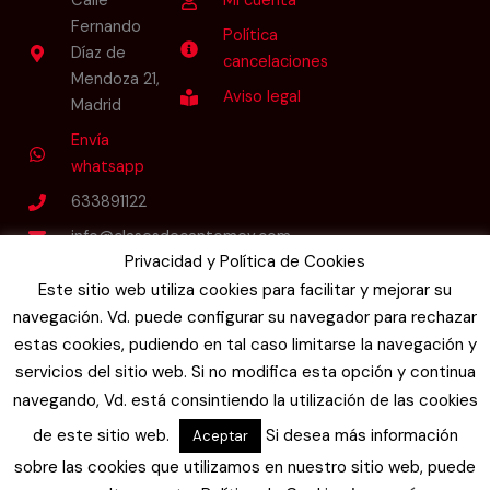
Calle
Mi cuenta
Fernando
Política
Díaz de
cancelaciones
Mendoza 21,
Aviso legal
Madrid
Envía
whatsapp
633891122
info@clasesdecantomev.com
Privacidad y Política de Cookies
Este sitio web utiliza cookies para facilitar y mejorar su
Follow Us
navegación. Vd. puede configurar su navegador para rechazar
I
L
F
Y
n
i
a
o
estas cookies, pudiendo en tal caso limitarse la navegación y
s
n
c
u
t
k
e
t
servicios del sitio web. Si no modifica esta opción y continua
a
e
b
u
navegando, Vd. está consintiendo la utilización de las cookies
g
d
o
b
r
i
o
e
de este sitio web.
Si desea más información
Aceptar
a
n
k
m
-
-
sobre las cookies que utilizamos en nuestro sitio web, puede
i
f