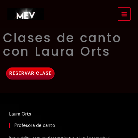
Ir
al
contenido
Clases de canto
con Laura Orts
RESERVAR CLASE
Laura Orts
Profesora de canto
Especialista en canto moderno y teatro musical.