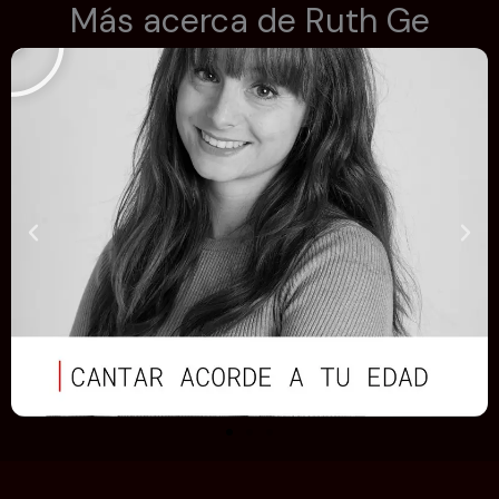
Más acerca de Ruth Ge
e
p
r
o
d
u
c
i
r