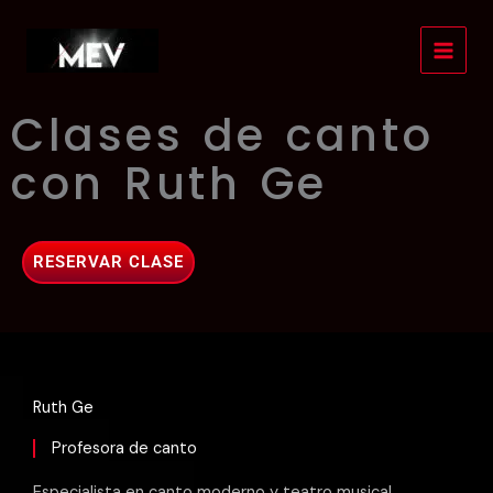
Ir
al
contenido
Clases de canto
con Ruth Ge
RESERVAR CLASE
Ruth Ge
Profesora de canto
Especialista en canto moderno y teatro musical.