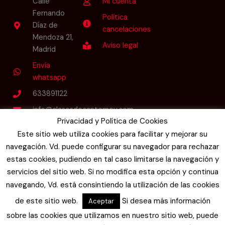
Calle
Mi cuenta
Fernando
Política
Díaz de
cancelaciones
Mendoza 21,
Aviso legal
Madrid
Envía
whatsapp
633891122
info@clasesdecantomev.com
Privacidad y Política de Cookies
Este sitio web utiliza cookies para facilitar y mejorar su
Follow Us
navegación. Vd. puede configurar su navegador para rechazar
I
L
F
Y
n
i
a
o
estas cookies, pudiendo en tal caso limitarse la navegación y
s
n
c
u
t
k
e
t
servicios del sitio web. Si no modifica esta opción y continua
a
e
b
u
navegando, Vd. está consintiendo la utilización de las cookies
g
d
o
b
r
i
o
e
de este sitio web.
Si desea más información
Aceptar
a
n
k
m
-
-
sobre las cookies que utilizamos en nuestro sitio web, puede
i
f