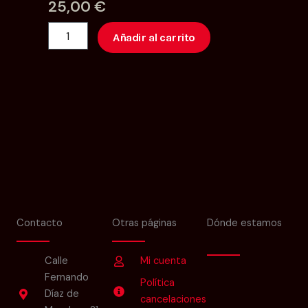
25,00
€
A
Añadir al carrito
Clase
de
piano
30
minutos
cantidad
Contacto
Otras páginas
Dónde estamos
Calle
Mi cuenta
Fernando
Política
Díaz de
cancelaciones