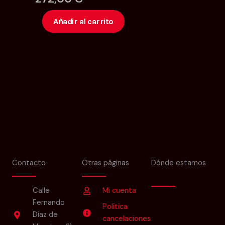
Bono
Añadir al carrito
Jose
cantidad
Contacto
Otras páginas
Dónde estamos
Calle
Mi cuenta
Fernando
Política
Díaz de
cancelaciones