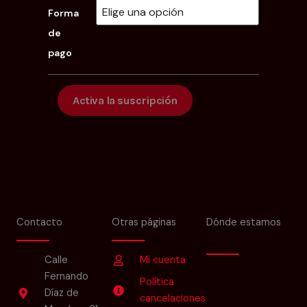
Beca
Forma
Master
Mev
de
en
pago
Pedagogia
del
canto
Activa la suscripción
cantidad
Contacto
Otras páginas
Dónde estamos
Calle
Mi cuenta
Fernando
Política
Díaz de
cancelaciones