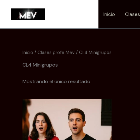
Ir
al
Inicio
Clase
contenido
Inicio
/
Clases profe Mev
/ CL4 Minigrupos
CL4 Minigrupos
Mostrando el único resultado