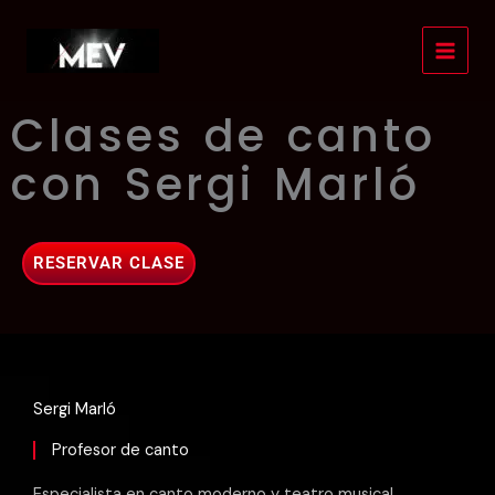
Ir
al
contenido
Clases de canto
con Sergi Marló
RESERVAR CLASE
Sergi Marló
Profesor de canto
Especialista en canto moderno y teatro musical.