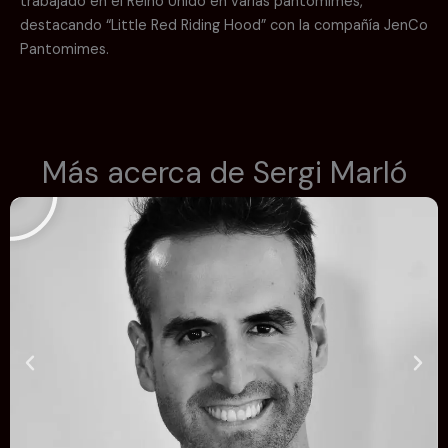
trabajado en el Reino Unido en varias pantomimes,
destacando “Little Red Riding Hood” con la compañía JenCo
Pantomimes.
R
Más acerca de Sergi Marló
e
p
r
o
d
u
c
i
r