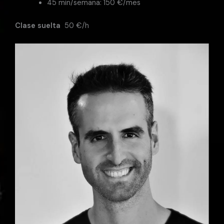
45 min/semana: 150 €/mes
Clase suelta
50 €/h