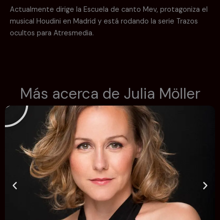
Actualmente dirige la Escuela de canto Mev, protagoniza el
musical Houdini en Madrid y está rodando la serie Trazos
ocultos para Atresmedia.
R
Más acerca de Julia Möller
e
p
r
o
d
u
c
i
r