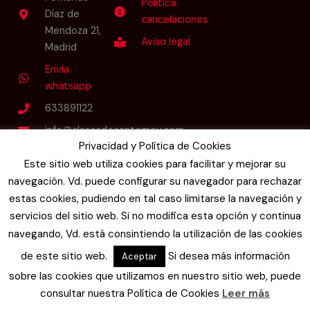
Política
Díaz de
cancelaciones
Mendoza 21,
Aviso legal
Madrid
Envía
whatsapp
633891122
info@clasesdecantomev.com
Privacidad y Política de Cookies
Este sitio web utiliza cookies para facilitar y mejorar su
Follow Us
navegación. Vd. puede configurar su navegador para rechazar
I
L
F
Y
n
i
a
o
estas cookies, pudiendo en tal caso limitarse la navegación y
s
n
c
u
t
k
e
t
servicios del sitio web. Si no modifica esta opción y continua
a
e
b
u
navegando, Vd. está consintiendo la utilización de las cookies
g
d
o
b
r
i
o
e
de este sitio web.
Si desea más información
Aceptar
a
n
k
m
-
-
sobre las cookies que utilizamos en nuestro sitio web, puede
i
f
n
consultar nuestra Política de Cookies
Leer más