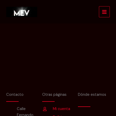
Ir
al
Tu carrito está vacío.
contenido
Contacto
Otras páginas
Dónde estamos
Calle
Mi cuenta
Fernando